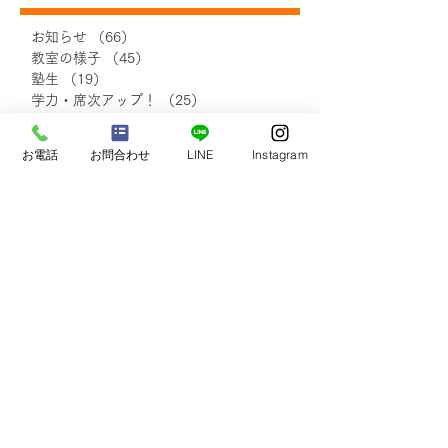
お知らせ
（66）
66件の記事
教室の様子
（45）
45件の記事
塾生
（19）
19件の記事
【お知らせ】中学3年生ク
直前！！土・日
学力・席次アップ！
（25）
25件の記事
ラス募集停止について
策｜沖縄東中
受験生サポート
（44）
44件の記事
イベント
（30）
30件の記事
お電話
お問合わせ
LINE
Instagram
自己実現・他者貢献
（7）
7件の記事
保護者さまの声
（20）
20件の記事
小学生の声
（18）
18件の記事
中学1・2年生の声
（48）
48件の記事
中学3年生の声
（48）
48件の記事
塾生・保護者さまの声
（111）
111件の記事
blog
（138）
138件の記事