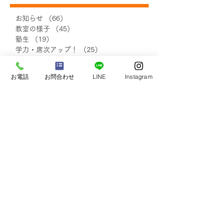
お知らせ
（66）
66件の記事
教室の様子
（45）
45件の記事
塾生
（19）
19件の記事
【お知らせ】中学3年生ク
直前！！土・日
学力・席次アップ！
（25）
25件の記事
ラス募集停止について
策｜沖縄東中
受験生サポート
（44）
44件の記事
イベント
（30）
30件の記事
お電話
お問合わせ
LINE
Instagram
自己実現・他者貢献
（7）
7件の記事
保護者さまの声
（20）
20件の記事
小学生の声
（18）
18件の記事
中学1・2年生の声
（48）
48件の記事
中学3年生の声
（48）
48件の記事
塾生・保護者さまの声
（111）
111件の記事
blog
（138）
138件の記事