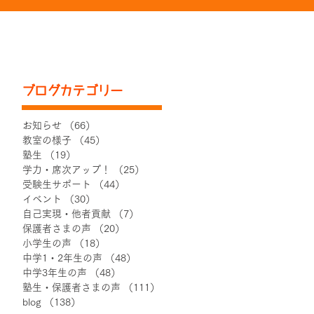
ブログカテゴリー
お知らせ
（66）
66件の記事
教室の様子
（45）
45件の記事
塾生
（19）
19件の記事
学力・席次アップ！
（25）
25件の記事
受験生サポート
（44）
44件の記事
イベント
（30）
30件の記事
自己実現・他者貢献
（7）
7件の記事
保護者さまの声
（20）
20件の記事
小学生の声
（18）
18件の記事
中学1・2年生の声
（48）
48件の記事
中学3年生の声
（48）
48件の記事
塾生・保護者さまの声
（111）
111件の記事
blog
（138）
138件の記事