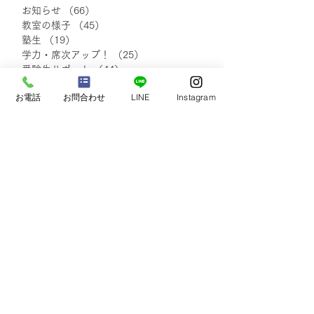
お知らせ
（66）
66件の記事
教室の様子
（45）
45件の記事
塾生
（19）
19件の記事
【お知らせ】中学3年生ク
直前！！土・日
学力・席次アップ！
（25）
25件の記事
ラス募集停止について
策｜沖縄東中
受験生サポート
（44）
44件の記事
イベント
（30）
30件の記事
お電話
お問合わせ
LINE
Instagram
自己実現・他者貢献
（7）
7件の記事
保護者さまの声
（20）
20件の記事
小学生の声
（18）
18件の記事
中学1・2年生の声
（48）
48件の記事
中学3年生の声
（48）
48件の記事
塾生・保護者さまの声
（111）
111件の記事
blog
（138）
138件の記事