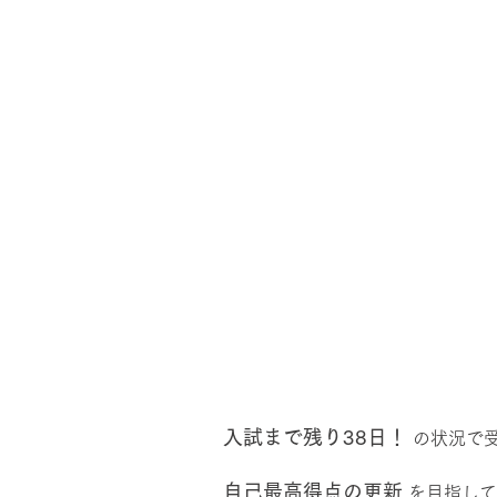
入試まで残り38日！
 の状況で
自己最高得点の更新
 を目指し