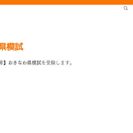
県模試
号】おきなわ県模試
を受験します。