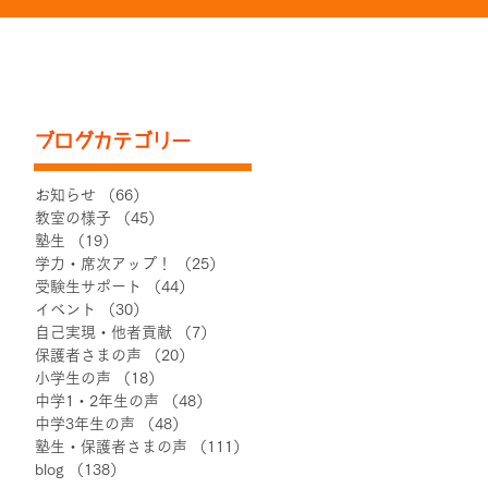
ブログカテゴリー
お知らせ
（66）
66件の記事
教室の様子
（45）
45件の記事
塾生
（19）
19件の記事
学力・席次アップ！
（25）
25件の記事
受験生サポート
（44）
44件の記事
イベント
（30）
30件の記事
自己実現・他者貢献
（7）
7件の記事
保護者さまの声
（20）
20件の記事
小学生の声
（18）
18件の記事
中学1・2年生の声
（48）
48件の記事
中学3年生の声
（48）
48件の記事
塾生・保護者さまの声
（111）
111件の記事
blog
（138）
138件の記事