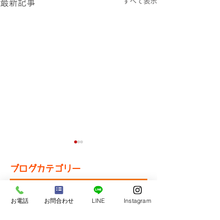
すべて表示
最新記事
ブログカテゴリー
お知らせ
（66）
66件の記事
お電話
お問合わせ
LINE
Instagram
教室の様子
（45）
45件の記事
塾生
（19）
19件の記事
【お知らせ】高校入試ガ
【中3生の声】