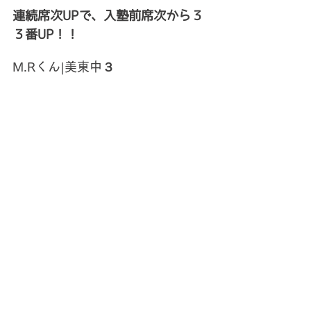
連続席次UPで、入塾前席次から３
３番UP！！
M.Rくん|美東中３