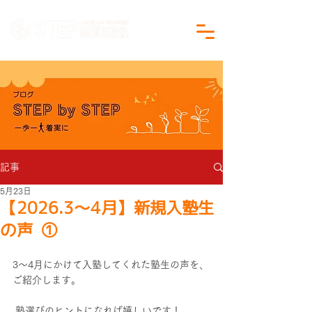
沖縄県沖縄市の学習塾｜小学生・中学生対象
記事
5月23日
【2026.3～4月】新規入塾生
の声 ①
3～4月にかけて入塾してくれた塾生の声を、
ご紹介します。
 塾選びのヒントになれば嬉しいです！