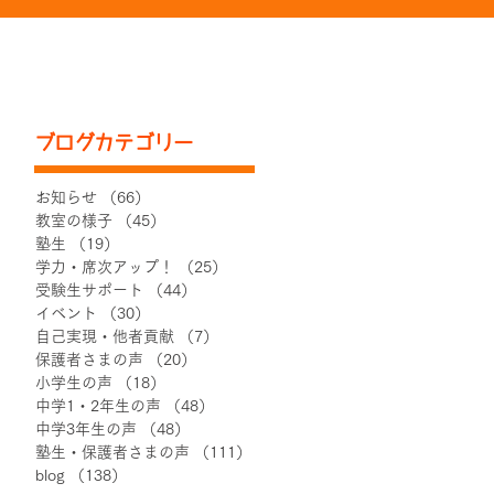
ブログカテゴリー
お知らせ
（66）
66件の記事
教室の様子
（45）
45件の記事
塾生
（19）
19件の記事
学力・席次アップ！
（25）
25件の記事
受験生サポート
（44）
44件の記事
イベント
（30）
30件の記事
自己実現・他者貢献
（7）
7件の記事
保護者さまの声
（20）
20件の記事
小学生の声
（18）
18件の記事
中学1・2年生の声
（48）
48件の記事
中学3年生の声
（48）
48件の記事
塾生・保護者さまの声
（111）
111件の記事
blog
（138）
138件の記事