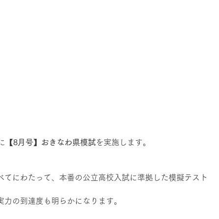
に
【8月号】おきなわ県模試
を実施します。
べてにわたって、本番の公立高校入試に準拠した模擬テスト
実力の到達度も明らかになります。