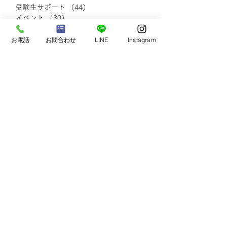
ラス募集停止について
イダンス｜2026
受験生サポート
（44）
44件の記事
イベント
（30）
30件の記事
自己実現・他者貢献
（7）
7件の記事
保護者さまの声
（20）
20件の記事
お電話
お問合わせ
LINE
Instagram
小学生の声
（18）
18件の記事
中学1・2年生の声
（48）
48件の記事
中学3年生の声
（48）
48件の記事
塾生・保護者さまの声
（111）
111件の記事
blog
（138）
138件の記事