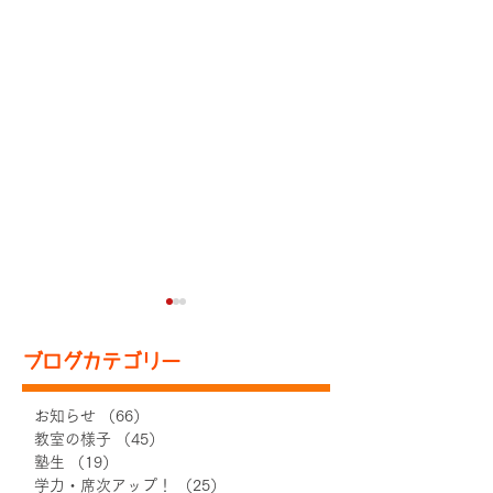
ブログカテゴリー
お知らせ
（66）
66件の記事
教室の様子
（45）
45件の記事
塾生
（19）
19件の記事
【お知らせ】中学3年生ク
【お知らせ】高
学力・席次アップ！
（25）
25件の記事