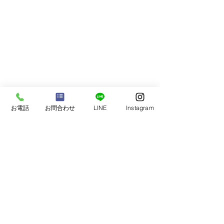
お電話
お問合わせ
LINE
Instagram
ブログカテゴリー
お知らせ
（66）
66件の記事
教室の様子
（45）
45件の記事
塾生
（19）
19件の記事
【お知らせ】高校入試ガ
【中3生の声】
学力・席次アップ！
（25）
25件の記事
イダンス｜2026
ップ・ガイダンス
受験生サポート
（44）
44件の記事
イベント
（30）
30件の記事
自己実現・他者貢献
（7）
7件の記事