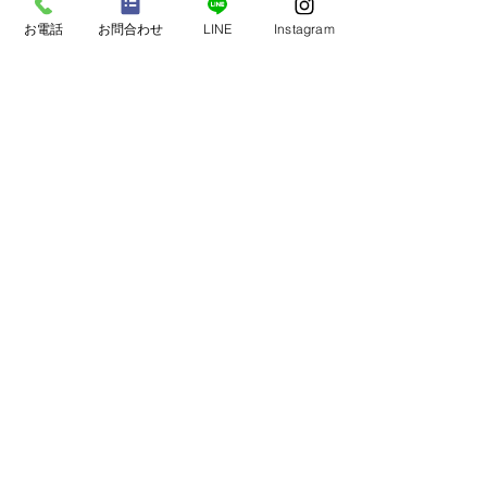
保護者さまの声
（20）
20件の記事
小学生の声
（18）
18件の記事
お電話
お問合わせ
LINE
Instagram
中学1・2年生の声
（48）
48件の記事
中学3年生の声
（48）
48件の記事
塾生・保護者さまの声
（111）
111件の記事
blog
（138）
138件の記事
098-929-0620
​〒904-2163
沖縄県沖縄市大里 3-16-21 2F