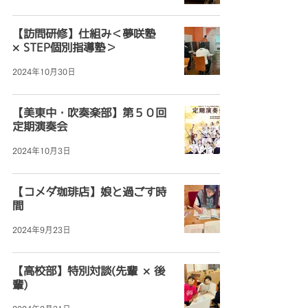
【訪問研修】仕組み＜夢咲塾
×STEP個別指導塾＞
2024年10月30日
【美東中・吹奏楽部】第５０回
定期演奏会
2024年10月3日
【コメダ珈琲店】娘と過ごす時
間
2024年9月23日
【高校部】特別対談(先輩 ×後
輩)