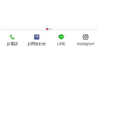
お電話
お問合わせ
LINE
Instagram
ブログカテゴリー
お知らせ
（66）
66件の記事
教室の様子
（45）
45件の記事
【2026年】謹
塾生
（19）
19件の記事
夏に向けて、教室を快適
学力・席次アップ！
（25）
25件の記事
な空間に。クーラー稼働
受験生サポート
（44）
44件の記事
スタート！
イベント
（30）
30件の記事
自己実現・他者貢献
（7）
7件の記事
保護者さまの声
（20）
20件の記事
小学生の声
（18）
18件の記事
中学1・2年生の声
（48）
48件の記事
中学3年生の声
（48）
48件の記事
塾生・保護者さまの声
（111）
111件の記事