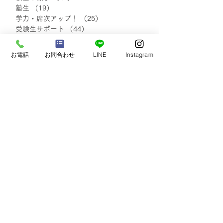
塾生
（19）
19件の記事
「あなたにとってのSTEP
「あなたにとって
学力・席次アップ！
（25）
25件の記事
を40文字以内で表現する
を40文字以内
受験生サポート
（44）
44件の記事
と！？」(中1・2生)②
と！？」(中1・
イベント
（30）
30件の記事
自己実現・他者貢献
（7）
7件の記事
お電話
お問合わせ
LINE
Instagram
保護者さまの声
（20）
20件の記事
小学生の声
（18）
18件の記事
中学1・2年生の声
（48）
48件の記事
中学3年生の声
（48）
48件の記事
塾生・保護者さまの声
（111）
111件の記事
blog
（138）
138件の記事