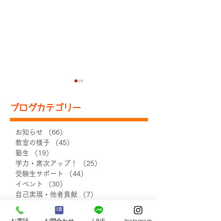
ブログカテゴリー
お知らせ
（66）
66件の記事
教室の様子
（45）
45件の記事
塾生
（19）
19件の記事
「あなたにとってのSTEP
「あなたにとって
学力・席次アップ！
（25）
25件の記事
を40文字以内で表現する
を40文字以内
受験生サポート
（44）
44件の記事
と！？」(中1・2生)②
と！？」(中1・
イベント
（30）
30件の記事
自己実現・他者貢献
（7）
7件の記事
保護者さまの声
（20）
20件の記事
小学生の声
（18）
18件の記事
お電話
お問合わせ
LINE
Instagram