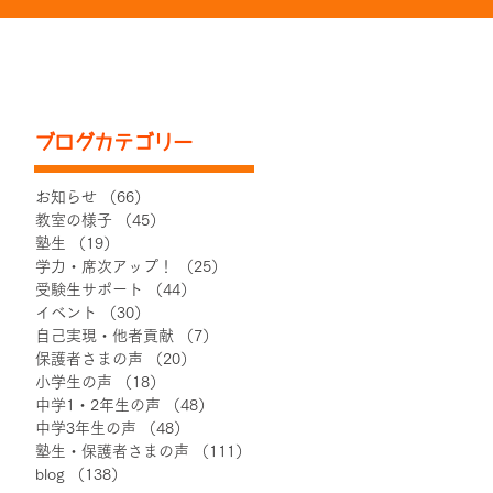
ブログカテゴリー
お知らせ
（66）
66件の記事
教室の様子
（45）
45件の記事
塾生
（19）
19件の記事
学力・席次アップ！
（25）
25件の記事
受験生サポート
（44）
44件の記事
イベント
（30）
30件の記事
自己実現・他者貢献
（7）
7件の記事
保護者さまの声
（20）
20件の記事
小学生の声
（18）
18件の記事
中学1・2年生の声
（48）
48件の記事
中学3年生の声
（48）
48件の記事
塾生・保護者さまの声
（111）
111件の記事
blog
（138）
138件の記事