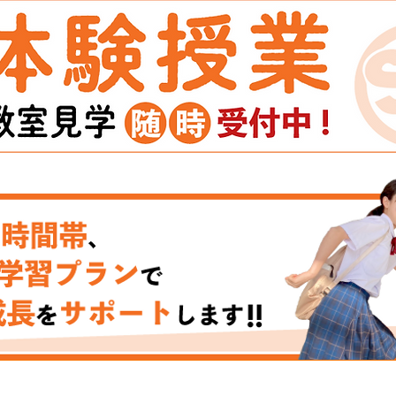
の声
【2026.3～4月】新規入塾生の声
②