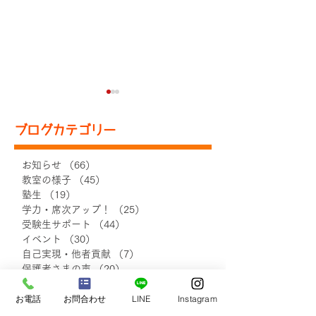
ブログカテゴリー
お知らせ
（66）
66件の記事
教室の様子
（45）
45件の記事
塾生
（19）
19件の記事
【2026.3～4月】新規入
【2026.3～4
学力・席次アップ！
（25）
25件の記事
塾生の声 ②
塾生の声 ①
受験生サポート
（44）
44件の記事
イベント
（30）
30件の記事
自己実現・他者貢献
（7）
7件の記事
保護者さまの声
（20）
20件の記事
小学生の声
（18）
18件の記事
お電話
お問合わせ
LINE
Instagram
中学1・2年生の声
（48）
48件の記事
中学3年生の声
（48）
48件の記事