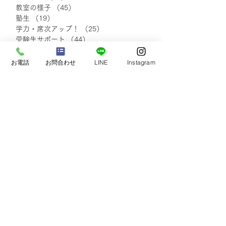
教室の様子
（45）
45件の記事
塾生
（19）
19件の記事
【2026.3～4月】新規入
【2026.3～4
学力・席次アップ！
（25）
25件の記事
塾生の声 ②
塾生の声 ①
受験生サポート
（44）
44件の記事
イベント
（30）
30件の記事
自己実現・他者貢献
（7）
7件の記事
お電話
お問合わせ
LINE
Instagram
保護者さまの声
（20）
20件の記事
小学生の声
（18）
18件の記事
中学1・2年生の声
（48）
48件の記事
中学3年生の声
（48）
48件の記事
塾生・保護者さまの声
（111）
111件の記事
blog
（138）
138件の記事