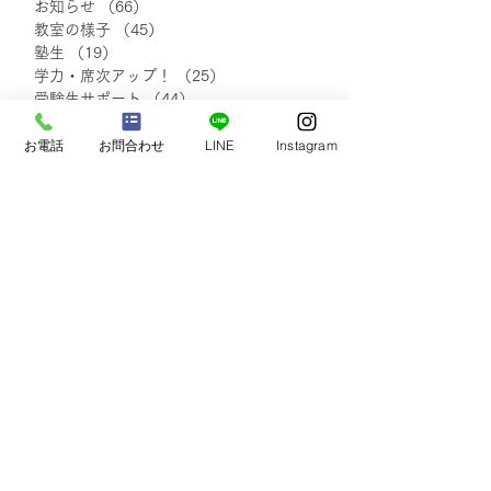
お知らせ
（66）
66件の記事
教室の様子
（45）
45件の記事
塾生
（19）
19件の記事
【2026.3～4月】新規入
【2026.3～4
学力・席次アップ！
（25）
25件の記事
塾生の声 ②
塾生の声 ①
受験生サポート
（44）
44件の記事
イベント
（30）
30件の記事
お電話
お問合わせ
LINE
Instagram
自己実現・他者貢献
（7）
7件の記事
保護者さまの声
（20）
20件の記事
小学生の声
（18）
18件の記事
中学1・2年生の声
（48）
48件の記事
中学3年生の声
（48）
48件の記事
塾生・保護者さまの声
（111）
111件の記事
blog
（138）
138件の記事