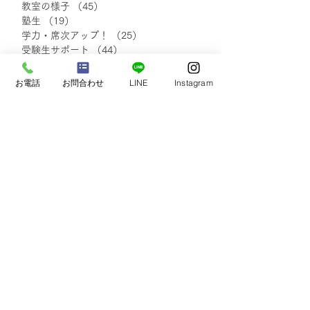
教室の様子
（45）
45件の記事
塾生
（19）
19件の記事
【2026.3～4月】新規入
【2026.3～4
学力・席次アップ！
（25）
25件の記事
塾生の声 ②
塾生の声 ①
受験生サポート
（44）
44件の記事
イベント
（30）
30件の記事
自己実現・他者貢献
（7）
7件の記事
お電話
お問合わせ
LINE
Instagram
保護者さまの声
（20）
20件の記事
小学生の声
（18）
18件の記事
中学1・2年生の声
（48）
48件の記事
中学3年生の声
（48）
48件の記事
塾生・保護者さまの声
（111）
111件の記事
blog
（138）
138件の記事